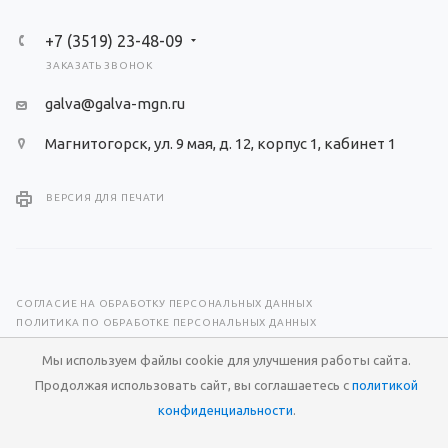
+7 (3519) 23-48-09
ЗАКАЗАТЬ ЗВОНОК
galva@galva-mgn.ru
Магнитогорск, ул. 9 мая, д. 12, корпус 1, кабинет 1
ВЕРСИЯ ДЛЯ ПЕЧАТИ
СОГЛАСИЕ НА ОБРАБОТКУ ПЕРСОНАЛЬНЫХ ДАННЫХ
ПОЛИТИКА ПО ОБРАБОТКЕ ПЕРСОНАЛЬНЫХ ДАННЫХ
Мы используем файлы cookie для улучшения работы сайта.
© 2026 Научно-производственный центр «Гальва»
Продолжая использовать сайт, вы соглашаетесь с
политикой
Разработка сайта —
RuMaster
конфиденциальности
.