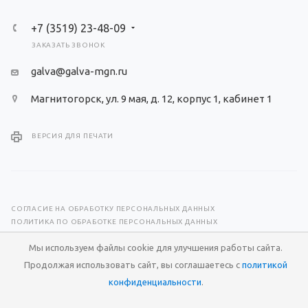
+7 (3519) 23-48-09
ЗАКАЗАТЬ ЗВОНОК
galva@galva-mgn.ru
Магнитогорск, ул. 9 мая, д. 12, корпус 1, кабинет 1
ВЕРСИЯ ДЛЯ ПЕЧАТИ
СОГЛАСИЕ НА ОБРАБОТКУ ПЕРСОНАЛЬНЫХ ДАННЫХ
ПОЛИТИКА ПО ОБРАБОТКЕ ПЕРСОНАЛЬНЫХ ДАННЫХ
Мы используем файлы cookie для улучшения работы сайта.
© 2026 Научно-производственный центр «Гальва»
Продолжая использовать сайт, вы соглашаетесь с
политикой
Разработка сайта —
RuMaster
конфиденциальности
.