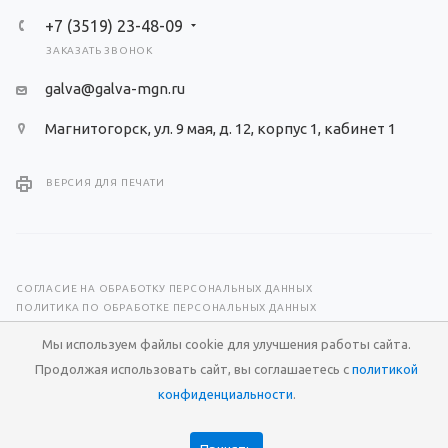
+7 (3519) 23-48-09
ЗАКАЗАТЬ ЗВОНОК
galva@galva-mgn.ru
Магнитогорск, ул. 9 мая, д. 12, корпус 1, кабинет 1
ВЕРСИЯ ДЛЯ ПЕЧАТИ
СОГЛАСИЕ НА ОБРАБОТКУ ПЕРСОНАЛЬНЫХ ДАННЫХ
ПОЛИТИКА ПО ОБРАБОТКЕ ПЕРСОНАЛЬНЫХ ДАННЫХ
Мы используем файлы cookie для улучшения работы сайта.
© 2026 Научно-производственный центр «Гальва»
Продолжая использовать сайт, вы соглашаетесь с
политикой
Разработка сайта —
RuMaster
конфиденциальности
.