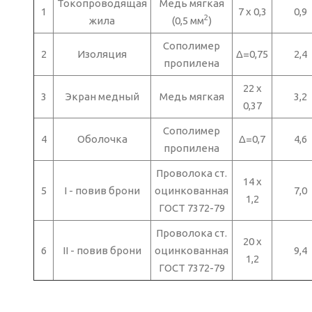
Токопроводящая
Медь мягкая
1
7 х 0,3
0,9
2
жила
(0,5 мм
)
Сополимер
2
Изоляция
Δ=0,75
2,4
пропилена
22 х
3
Экран медный
Медь мягкая
3,2
0,37
Сополимер
4
Оболочка
Δ=0,7
4,6
пропилена
Проволока ст.
14 х
5
I - повив брони
оцинкованная
7,0
1,2
ГОСТ 7372-79
Проволока ст.
20 х
6
II - повив брони
оцинкованная
9,4
1,2
ГОСТ 7372-79