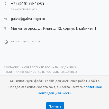
+7 (3519) 23-48-09
ЗАКАЗАТЬ ЗВОНОК
galva@galva-mgn.ru
Магнитогорск, ул. 9 мая, д. 12, корпус 1, кабинет 1
ВЕРСИЯ ДЛЯ ПЕЧАТИ
СОГЛАСИЕ НА ОБРАБОТКУ ПЕРСОНАЛЬНЫХ ДАННЫХ
ПОЛИТИКА ПО ОБРАБОТКЕ ПЕРСОНАЛЬНЫХ ДАННЫХ
Мы используем файлы cookie для улучшения работы сайта.
© 2026 Научно-производственный центр «Гальва»
Продолжая использовать сайт, вы соглашаетесь с
политикой
Разработка сайта —
RuMaster
конфиденциальности
.
Принять