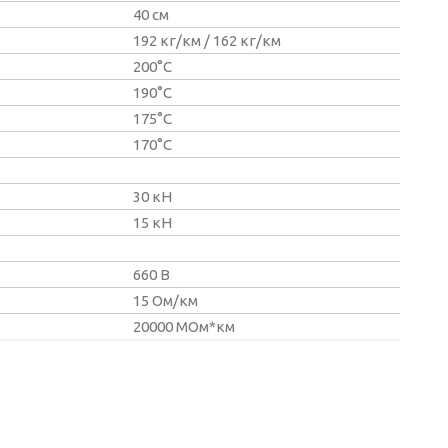
40 см
192 кг/км / 162 кг/км
200°С
190°С
175°С
170°С
30 кН
15 кН
660 В
15 Ом/км
20000 МОм*км⁠