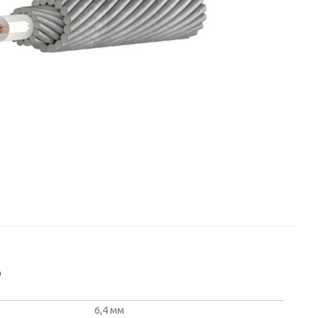
о
6,4 мм