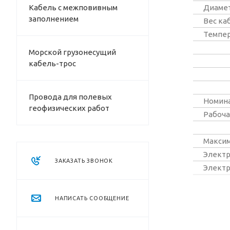
Кабель с межповивным
Диамет
заполнением
Вес каб
Темпер
Морской грузонесущий
кабель-трос
Провода для полевых
Номина
геофизических работ
Рабоча
Максим
Электр
ЗАКАЗАТЬ ЗВОНОК
Электр
НАПИСАТЬ СООБЩЕНИЕ