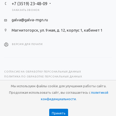
+7 (3519) 23-48-09
ЗАКАЗАТЬ ЗВОНОК
galva@galva-mgn.ru
Магнитогорск, ул. 9 мая, д. 12, корпус 1, кабинет 1
ВЕРСИЯ ДЛЯ ПЕЧАТИ
СОГЛАСИЕ НА ОБРАБОТКУ ПЕРСОНАЛЬНЫХ ДАННЫХ
ПОЛИТИКА ПО ОБРАБОТКЕ ПЕРСОНАЛЬНЫХ ДАННЫХ
Мы используем файлы cookie для улучшения работы сайта.
© 2026 Научно-производственный центр «Гальва»
Продолжая использовать сайт, вы соглашаетесь с
политикой
Разработка сайта —
RuMaster
конфиденциальности
.
Принять