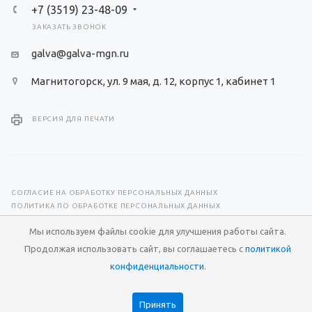
+7 (3519) 23-48-09
ЗАКАЗАТЬ ЗВОНОК
galva@galva-mgn.ru
Магнитогорск, ул. 9 мая, д. 12, корпус 1, кабинет 1
ВЕРСИЯ ДЛЯ ПЕЧАТИ
СОГЛАСИЕ НА ОБРАБОТКУ ПЕРСОНАЛЬНЫХ ДАННЫХ
ПОЛИТИКА ПО ОБРАБОТКЕ ПЕРСОНАЛЬНЫХ ДАННЫХ
Мы используем файлы cookie для улучшения работы сайта.
© 2026 Научно-производственный центр «Гальва»
Продолжая использовать сайт, вы соглашаетесь с
политикой
Разработка сайта —
RuMaster
конфиденциальности
.
Принять