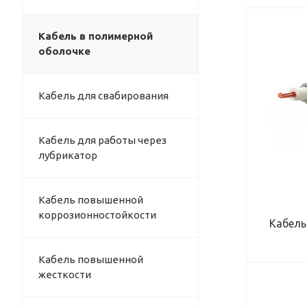
Кабель в полимерной
ВЕС КАБЕЛЯ (В ВОДЕ), КГ/КМ
80
оболочке
ВЕС КАБЕЛЯ (НА ВОЗДУХЕ), КГ/КМ
130
Кабель для свабирования
НАРУЖНЫЙ ДИАМЕТР КАБЕЛЯ, ММ
8,0
РАБОЧАЯ НАГРУЗКА, КН
10
Кабель для работы через
лубрикатор
МАКСИМАЛЬНОЕ РАБОЧЕЕ
НАПРЯЖЕНИЕ, В
660
Кабель повышенной
коррозионностойкости
Кабель
Кабель повышенной
жесткости
ВЕС КАБЕЛЯ (В ВОДЕ), КГ/КМ
212