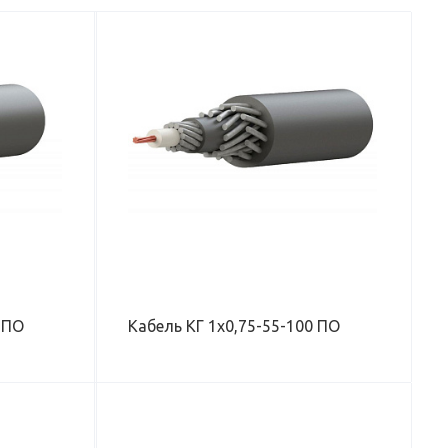
, КГ/КМ
ДУХЕ), КГ/КМ
 КАБЕЛЯ, ММ
КН
БОЧЕЕ
 ПО
Кабель КГ 1х0,75-55-100 ПО
, КГ/КМ