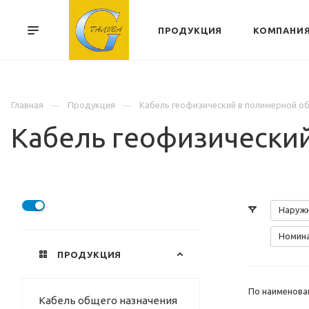
ПРОДУКЦИЯ
КОМПАНИ
Главная
Продукция
Кабель геофизический в полимерной о
Кабель геофизически
Наружн
Номина
ПРОДУКЦИЯ
По наименова
Кабель общего назначения