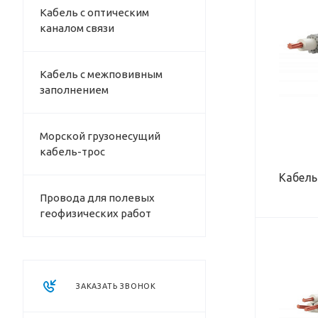
Кабель с оптическим
ВЕС КАБЕЛЯ (НА ВОЗДУХЕ), КГ/КМ
332
каналом связи
НАРУЖНЫЙ ДИАМЕТР КАБЕЛЯ, ММ
12,5
Кабель с межповивным
РАБОЧАЯ НАГРУЗКА, КН
заполнением
27
МАКСИМАЛЬНОЕ РАБОЧЕЕ
НАПРЯЖЕНИЕ, В
660
Морской грузонесущий
кабель-трос
Кабель
Провода для полевых
геофизических работ
ВЕС КАБЕЛЯ (В ВОДЕ), КГ/КМ
225
ВЕС КАБЕЛЯ (НА ВОЗДУХЕ), КГ/КМ
ЗАКАЗАТЬ ЗВОНОК
345
НАРУЖНЫЙ ДИАМЕТР КАБЕЛЯ, ММ