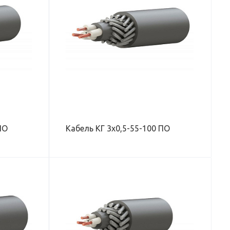
ДУХЕ), КГ/КМ
 КАБЕЛЯ, ММ
КН
БОЧЕЕ
ПО
Кабель КГ 3х0,5-55-100 ПО
, КГ/КМ
ДУХЕ), КГ/КМ
 КАБЕЛЯ, ММ