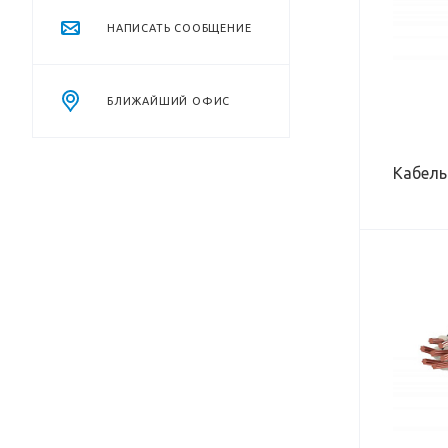
12,5
НАПИСАТЬ СООБЩЕНИЕ
РАБОЧАЯ НАГРУЗКА, КН
25
МАКСИМАЛЬНОЕ РАБОЧЕЕ
НАПРЯЖЕНИЕ, В
БЛИЖАЙШИЙ ОФИС
660
Кабель
ВЕС КАБЕЛЯ (В ВОДЕ), КГ/КМ
255
ВЕС КАБЕЛЯ (НА ВОЗДУХЕ), КГ/КМ
410
НАРУЖНЫЙ ДИАМЕТР КАБЕЛЯ, ММ
14,8
РАБОЧАЯ НАГРУЗКА, КН
22